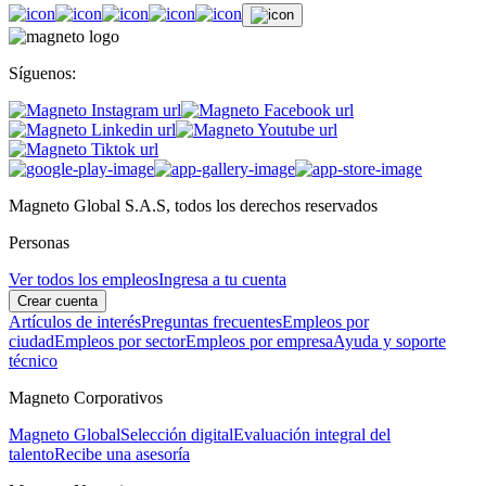
Síguenos:
Magneto Global S.A.S, todos los derechos reservados
Personas
Ver todos los empleos
Ingresa a tu cuenta
Crear cuenta
Artículos de interés
Preguntas frecuentes
Empleos por
ciudad
Empleos por sector
Empleos por empresa
Ayuda y soporte
técnico
Magneto Corporativos
Magneto Global
Selección digital
Evaluación integral del
talento
Recibe una asesoría