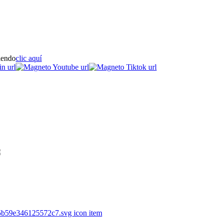
iendo
clic aquí