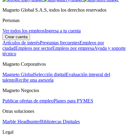
Magneto Global S.A.S, todos los derechos reservados
Personas
Ver todos los empleos
Ingresa a tu cuenta
Crear cuenta
Artículos de interés
Preguntas frecuentes
Empleos por
ciudad
Empleos por sector
Empleos por empresa
Ayuda y soporte
técnico
Magneto Corporativos
Magneto Global
Selección digital
Evaluación integral del
talento
Recibe una asesoría
Magneto Negocios
Publicar ofertas de empleo
Planes para PYMES
Otras soluciones
Marble Headhunter
Bibliotecas Digitales
Legal