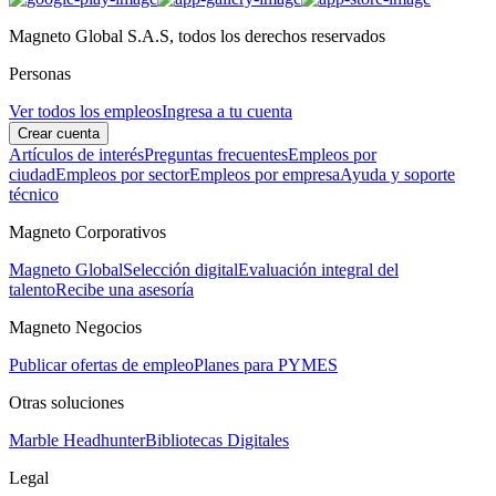
Magneto Global S.A.S, todos los derechos reservados
Personas
Ver todos los empleos
Ingresa a tu cuenta
Crear cuenta
Artículos de interés
Preguntas frecuentes
Empleos por
ciudad
Empleos por sector
Empleos por empresa
Ayuda y soporte
técnico
Magneto Corporativos
Magneto Global
Selección digital
Evaluación integral del
talento
Recibe una asesoría
Magneto Negocios
Publicar ofertas de empleo
Planes para PYMES
Otras soluciones
Marble Headhunter
Bibliotecas Digitales
Legal