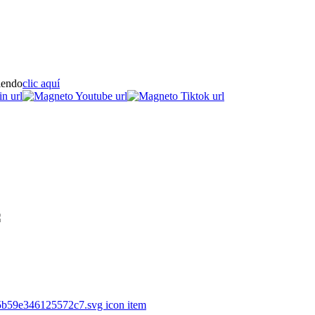
iendo
clic aquí