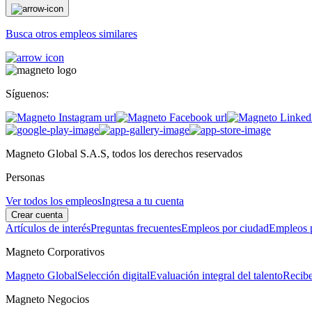
Busca otros empleos similares
Síguenos:
Magneto Global S.A.S, todos los derechos reservados
Personas
Ver todos los empleos
Ingresa a tu cuenta
Crear cuenta
Artículos de interés
Preguntas frecuentes
Empleos por ciudad
Empleos p
Magneto Corporativos
Magneto Global
Selección digital
Evaluación integral del talento
Recibe
Magneto Negocios