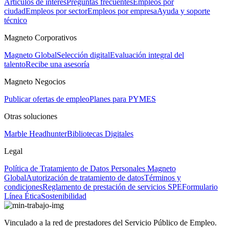
Artículos de interés
Preguntas frecuentes
Empleos por
ciudad
Empleos por sector
Empleos por empresa
Ayuda y soporte
técnico
Magneto Corporativos
Magneto Global
Selección digital
Evaluación integral del
talento
Recibe una asesoría
Magneto Negocios
Publicar ofertas de empleo
Planes para PYMES
Otras soluciones
Marble Headhunter
Bibliotecas Digitales
Legal
Política de Tratamiento de Datos Personales Magneto
Global
Autorización de tratamiento de datos
Términos y
condiciones
Reglamento de prestación de servicios SPE
Formulario
Línea Ética
Sostenibilidad
Vinculado a la red de prestadores del Servicio Público de Empleo.