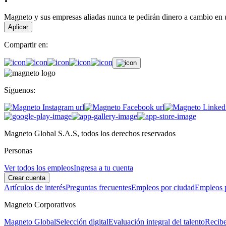
Magneto y sus empresas aliadas nunca te pedirán dinero a cambio en un
Aplicar
Compartir en:
Síguenos:
Magneto Global S.A.S, todos los derechos reservados
Personas
Ver todos los empleos
Ingresa a tu cuenta
Crear cuenta
Artículos de interés
Preguntas frecuentes
Empleos por ciudad
Empleos p
Magneto Corporativos
Magneto Global
Selección digital
Evaluación integral del talento
Recibe