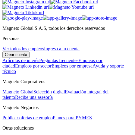
Magneto Global S.A.S, todos los derechos reservados
Personas
Ver todos los empleos
Ingresa a tu cuenta
Crear cuenta
Artículos de interés
Preguntas frecuentes
Empleos por
ciudad
Empleos por sector
Empleos por empresa
Ayuda y soporte
técnico
Magneto Corporativos
Magneto Global
Selección digital
Evaluación integral del
talento
Recibe una asesoría
Magneto Negocios
Publicar ofertas de empleo
Planes para PYMES
Otras soluciones