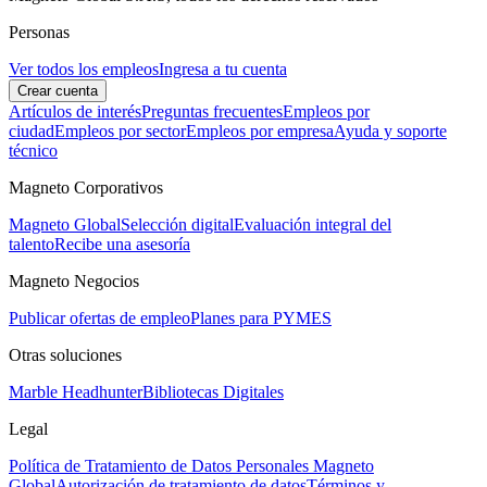
Personas
Ver todos los empleos
Ingresa a tu cuenta
Crear cuenta
Artículos de interés
Preguntas frecuentes
Empleos por
ciudad
Empleos por sector
Empleos por empresa
Ayuda y soporte
técnico
Magneto Corporativos
Magneto Global
Selección digital
Evaluación integral del
talento
Recibe una asesoría
Magneto Negocios
Publicar ofertas de empleo
Planes para PYMES
Otras soluciones
Marble Headhunter
Bibliotecas Digitales
Legal
Política de Tratamiento de Datos Personales Magneto
Global
Autorización de tratamiento de datos
Términos y