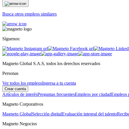
Busca otros empleos similares
Síguenos:
Magneto Global S.A.S, todos los derechos reservados
Personas
Ver todos los empleos
Ingresa a tu cuenta
Crear cuenta
Artículos de interés
Preguntas frecuentes
Empleos por ciudad
Empleos p
Magneto Corporativos
Magneto Global
Selección digital
Evaluación integral del talento
Recibe
Magneto Negocios