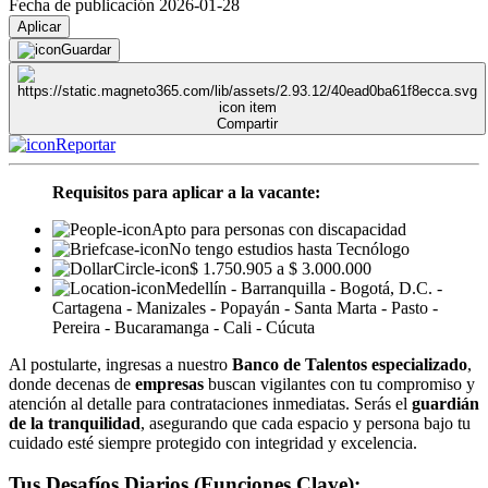
Fecha de publicación 2026-01-28
Aplicar
Guardar
Compartir
Reportar
Requisitos para aplicar a la vacante:
Apto para personas con discapacidad
No tengo estudios hasta Tecnólogo
$ 1.750.905 a $ 3.000.000
Medellín - Barranquilla - Bogotá, D.C. -
Cartagena - Manizales - Popayán - Santa Marta - Pasto -
Pereira - Bucaramanga - Cali - Cúcuta
Al postularte, ingresas a nuestro
Banco de Talentos especializado
,
donde decenas de
empresas
buscan vigilantes con tu compromiso y
atención al detalle para contrataciones inmediatas. Serás el
guardián
de la tranquilidad
, asegurando que cada espacio y persona bajo tu
cuidado esté siempre protegido con integridad y excelencia.
Tus Desafíos Diarios (Funciones Clave):