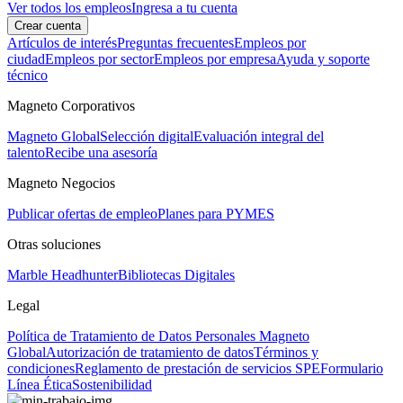
Ver todos los empleos
Ingresa a tu cuenta
Crear cuenta
Artículos de interés
Preguntas frecuentes
Empleos por
ciudad
Empleos por sector
Empleos por empresa
Ayuda y soporte
técnico
Magneto Corporativos
Magneto Global
Selección digital
Evaluación integral del
talento
Recibe una asesoría
Magneto Negocios
Publicar ofertas de empleo
Planes para PYMES
Otras soluciones
Marble Headhunter
Bibliotecas Digitales
Legal
Política de Tratamiento de Datos Personales Magneto
Global
Autorización de tratamiento de datos
Términos y
condiciones
Reglamento de prestación de servicios SPE
Formulario
Línea Ética
Sostenibilidad