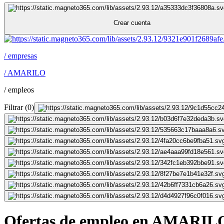
Crear cuenta
/
empresas
/
AMARILO
/
empleos
Filtrar
(
0
)
Ofertas de empleo en AMARIL