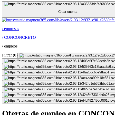
Crear cuenta
/
empresas
/
CONCONCRETO
/
empleos
Filtrar
(
0
)
Ofertas de empleo en CONC