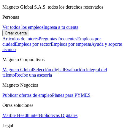
Magneto Global S.A.S, todos los derechos reservados
Personas
Ver todos los empleos
Ingresa a tu cuenta
Crear cuenta
Artículos de interés
Preguntas frecuentes
Empleos por
ciudad
Empleos por sector
Empleos por empresa
Ayuda y soporte
técnico
Magneto Corporativos
Magneto Global
Selección digital
Evaluación integral del
talento
Recibe una asesoría
Magneto Negocios
Publicar ofertas de empleo
Planes para PYMES
Otras soluciones
Marble Headhunter
Bibliotecas Digitales
Legal