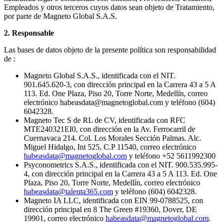
Empleados y otros terceros cuyos datos sean objeto de Tratamiento,
por parte de Magneto Global S.A.S.
2. Responsable
Las bases de datos objeto de la presente política son responsabilidad
de :
Magneto Global S.A.S., identificada con el NIT.
901.645.620-3, con dirección principal en la Carrera 43 a 5 A
113. Ed. One Plaza, Piso 20, Torre Norte, Medellín, correo
electrónico habeasdata@magnetoglobal.com y teléfono (604)
6042328.
Magneto Tec S de RL de CV, identificada con RFC
MTE240321EI0, con dirección en la Av. Ferrocarril de
Cuernavaca 214. Col. Los Morales Sección Palmas. Alc.
Miguel Hidalgo, Int 525, C.P 11540, correo electrónico
habeasdata@magnetoglobal.com
y teléfono +52 5611992300
Psyconometrics S.A.S., identificada con el NIT. 900.535.995-
4, con dirección principal en la Carrera 43 a 5 A 113. Ed. One
Plaza, Piso 20, Torre Norte, Medellín, correo electrónico
habeasdata@talenta365.com
y teléfono (604) 6042328.
Magneto IA LLC, identificada con EIN 99-0788525, con
dirección principal en 8 The Green #19360, Dover, DE
19901, correo electrónico
habeasdata@magnetoglobal.com
.