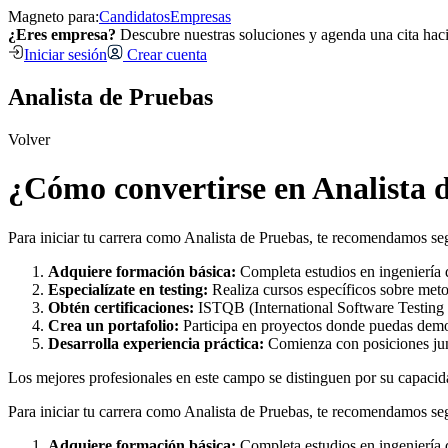
Magneto para:
Candidatos
Empresas
¿Eres empresa?
Descubre nuestras soluciones y agenda una cita hac
Iniciar sesión
Crear cuenta
Analista de Pruebas
Volver
¿Cómo convertirse en Analista d
Para iniciar tu carrera como Analista de Pruebas, te recomendamos seg
Adquiere formación básica:
Completa estudios en ingeniería d
Especialízate en testing:
Realiza cursos específicos sobre met
Obtén certificaciones:
ISTQB (International Software Testing Q
Crea un portafolio:
Participa en proyectos donde puedas demo
Desarrolla experiencia práctica:
Comienza con posiciones juni
Los mejores profesionales en este campo se distinguen por su capacida
Para iniciar tu carrera como Analista de Pruebas, te recomendamos seg
Adquiere formación básica:
Completa estudios en ingeniería d