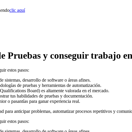
iendo
clic aquí
e Pruebas y conseguir trabajo en 
uir estos pasos:
e sistemas, desarrollo de software o áreas afines.
odologías de pruebas y herramientas de automatización.
ualifications Board) es altamente valorada en el mercado.
strar tus habilidades de pruebas y documentación.
or o pasantías para ganar experiencia real.
d para anticipar problemas, automatizar procesos repetitivos y comunica
uir estos pasos:
e sistemas, desarrollo de software o áreas afines.