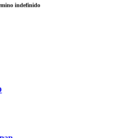
rmino indefinido
O