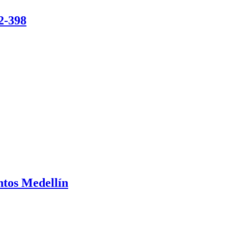
2-398
ntos Medellín