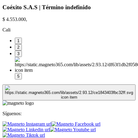
Coéxito S.A.S | Término indefinido
$ 4.553.000,
Cali
1
2
3
5
Síguenos: