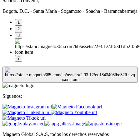
Salario a convenir,
Bogotá, D.C. - Santa María - Sogamoso - Soacha - Barrancabermeja
1
2
3
7
Síguenos:
Magneto Global S.A.S, todos los derechos reservados