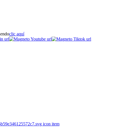
iendo
clic aquí