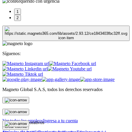
Requerido con urgencia
1
2
Síguenos:
Magneto Global S.A.S, todos los derechos reservados
Personas
Ver todos los empleos
Ingresa a tu cuenta
Magneto Corporativos
Crear cuenta