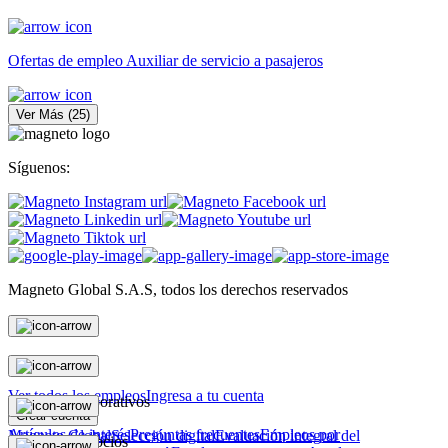
Ofertas de empleo Auxiliar de servicio a pasajeros
Ver Más
(
25
)
Síguenos:
Magneto Global S.A.S, todos los derechos reservados
Personas
Ver todos los empleos
Ingresa a tu cuenta
Magneto Corporativos
Crear cuenta
Artículos de interés
Preguntas frecuentes
Empleos por
Magneto Global
Selección digital
Evaluación integral del
Magneto Negocios