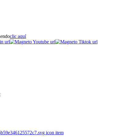
iendo
clic aquí