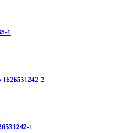
65-1
o 1626531242-2
626531242-1