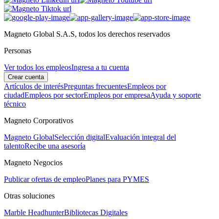
Magneto Global S.A.S, todos los derechos reservados
Personas
Ver todos los empleos
Ingresa a tu cuenta
Crear cuenta
Artículos de interés
Preguntas frecuentes
Empleos por
ciudad
Empleos por sector
Empleos por empresa
Ayuda y soporte
técnico
Magneto Corporativos
Magneto Global
Selección digital
Evaluación integral del
talento
Recibe una asesoría
Magneto Negocios
Publicar ofertas de empleo
Planes para PYMES
Otras soluciones
Marble Headhunter
Bibliotecas Digitales