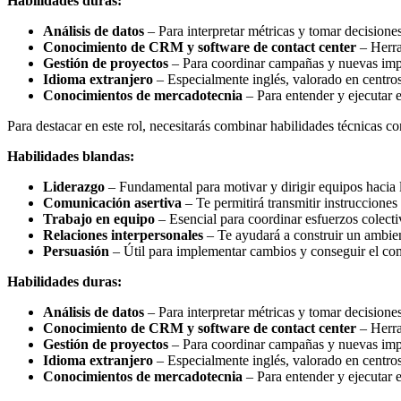
Habilidades duras:
Análisis de datos
– Para interpretar métricas y tomar decisione
Conocimiento de CRM y software de contact center
– Herra
Gestión de proyectos
– Para coordinar campañas y nuevas imp
Idioma extranjero
– Especialmente inglés, valorado en centros
Conocimientos de mercadotecnia
– Para entender y ejecutar e
Para destacar en este rol, necesitarás combinar habilidades técnicas c
Habilidades blandas:
Liderazgo
– Fundamental para motivar y dirigir equipos hacia l
Comunicación asertiva
– Te permitirá transmitir instrucciones 
Trabajo en equipo
– Esencial para coordinar esfuerzos colect
Relaciones interpersonales
– Te ayudará a construir un ambien
Persuasión
– Útil para implementar cambios y conseguir el co
Habilidades duras:
Análisis de datos
– Para interpretar métricas y tomar decisione
Conocimiento de CRM y software de contact center
– Herra
Gestión de proyectos
– Para coordinar campañas y nuevas imp
Idioma extranjero
– Especialmente inglés, valorado en centros
Conocimientos de mercadotecnia
– Para entender y ejecutar e