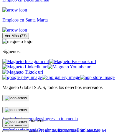
Empleos en Santa Marta
Ver Más
(
27
)
Síguenos:
Magneto Global S.A.S, todos los derechos reservados
Personas
Ver todos los empleos
Ingresa a tu cuenta
Magneto Corporativos
Crear cuenta
Artículos de interés
Preguntas frecuentes
Empleos por
Magneto Global
Selección digital
Evaluación integral del