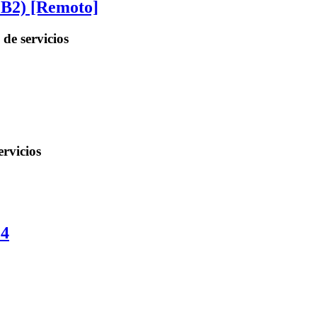
 B2) [Remoto]
 servicios
rvicios
14