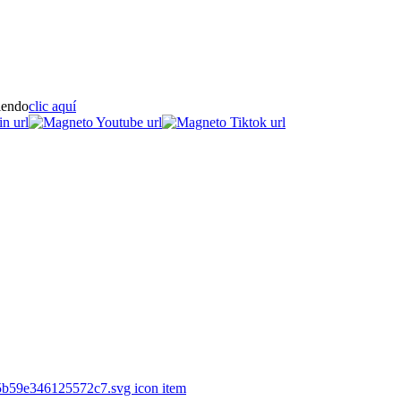
iendo
clic aquí