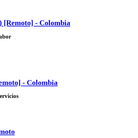
s) [Remoto] - Colombia
abor
Remoto] - Colombia
rvicios
emoto