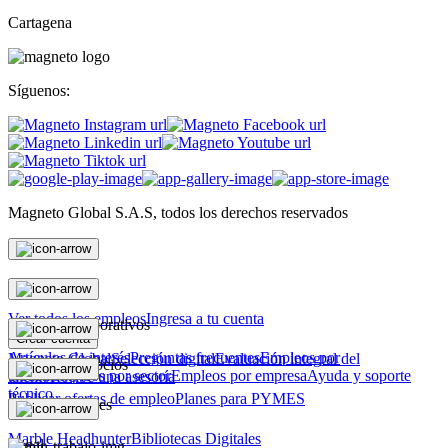
Cartagena
Síguenos:
Magneto Global S.A.S, todos los derechos reservados
Personas
Ver todos los empleos
Ingresa a tu cuenta
Magneto Corporativos
Crear cuenta
Artículos de interés
Preguntas frecuentes
Empleos por
Magneto Global
Selección digital
Evaluación integral del
Magneto Negocios
ciudad
Empleos por sector
Empleos por empresa
Ayuda y soporte
talento
Recibe una asesoría
técnico
Publicar ofertas de empleo
Planes para PYMES
Otras soluciones
Marble Headhunter
Bibliotecas Digitales
Legal