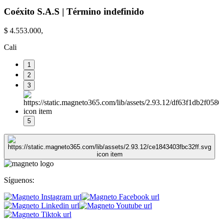
Coéxito S.A.S | Término indefinido
$ 4.553.000,
Cali
1
2
3
5
Síguenos: