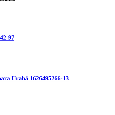
042-97
 para Urabá 1626495266-13