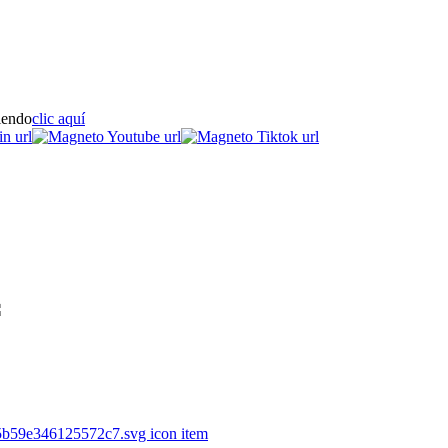
iendo
clic aquí