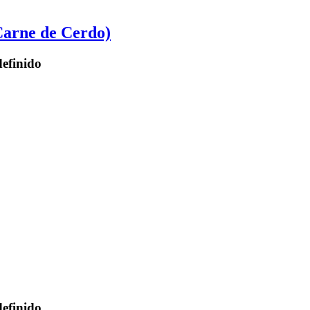
Carne de Cerdo)
finido
finido