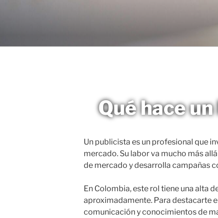
Saltar
al
MAGNETO
contenido
Qué hace un 
Un publicista es un profesional que in
mercado. Su labor va mucho más allá 
de mercado y desarrolla campañas c
En Colombia, este rol tiene una alta
aproximadamente. Para destacarte en
comunicación y conocimientos de mark