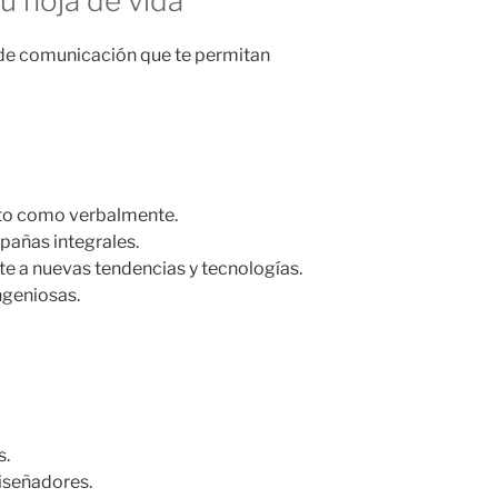
u hoja de vida
y de comunicación que te permitan
ito como verbalmente.
pañas integrales.
te a nuevas tendencias y tecnologías.
ngeniosas.
s.
iseñadores.