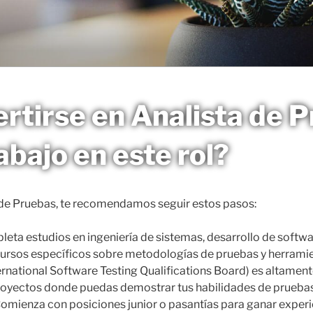
tirse en Analista de P
abajo en este rol?
a de Pruebas, te recomendamos seguir estos pasos:
eta estudios en ingeniería de sistemas, desarrollo de softwar
cursos específicos sobre metodologías de pruebas y herrami
rnational Software Testing Qualifications Board) es altamen
royectos donde puedas demostrar tus habilidades de prueba
omienza con posiciones junior o pasantías para ganar experie