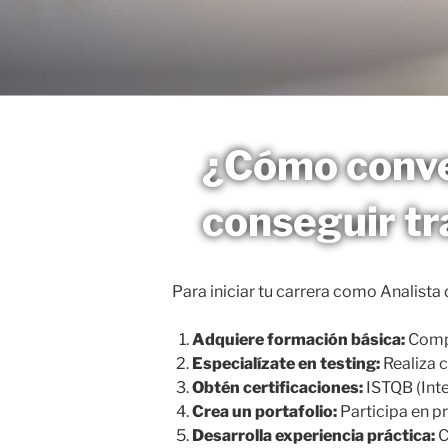
Saltar
al
MAGNETO
contenido
¿Cómo conver
conseguir tr
Para iniciar tu carrera como Analist
Adquiere formación básica:
Compl
Especialízate en testing:
Realiza 
Obtén certificaciones:
ISTQB (Inte
Crea un portafolio:
Participa en p
Desarrolla experiencia práctica:
C