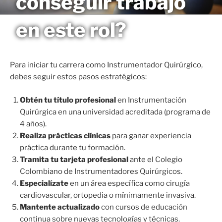
conseguir trabajo
Saltar
MAGNETO
al
en este rol?
contenido
Para iniciar tu carrera como Instrumentador Quirúrgico,
debes seguir estos pasos estratégicos:
Obtén tu título profesional
en Instrumentación
Quirúrgica en una universidad acreditada (programa de
4 años).
Realiza prácticas clínicas
para ganar experiencia
práctica durante tu formación.
Tramita tu tarjeta profesional
ante el Colegio
Colombiano de Instrumentadores Quirúrgicos.
Especialízate
en un área específica como cirugía
cardiovascular, ortopedia o mínimamente invasiva.
Mantente actualizado
con cursos de educación
continua sobre nuevas tecnologías y técnicas.