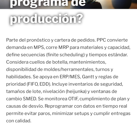
programa de
Saltar
MAGNETO
al
producción?
contenido
Parte del pronóstico y cartera de pedidos. PPC convierte
demanda en MPS, corre MRP para materiales y capacidad,
define secuencias (finite scheduling) y tiempos estándar.
Considera cuellos de botella, mantenimientos,
disponibilidad de moldes/herramentales, turnos y
habilidades. Se apoya en ERP/MES, Gantt y reglas de
prioridad (FIFO, EDD). Incluye inventarios de seguridad,
tamaños de lote, nivelación (heijunka) y ventanas de
cambio SMED. Se monitorea OTIF, cumplimiento de plan y
causas de desvío. Reprogramar con datos en tiempo real
permite evitar paros, minimizar setups y cumplir entregas
con calidad.