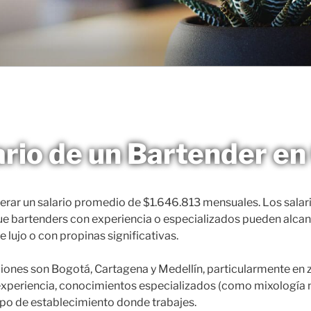
ario de un Bartender e
rar un salario promedio de $1.646.813 mensuales. Los salari
ue bartenders con experiencia o especializados pueden alca
lujo o con propinas significativas.
nes son Bogotá, Cartagena y Medellín, particularmente en zon
 experiencia, conocimientos especializados (como mixología m
ipo de establecimiento donde trabajes.