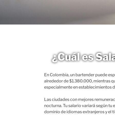
Saltar
al
MAGNETO
contenido
¿Cuál es Sal
En Colombia, un bartender puede espe
alrededor de $1.380.000, mientras q
especialmente en establecimientos de 
Las ciudades con mejores remuneracio
nocturna. Tu salario variará según tu
dominio de idiomas extranjeros y el t