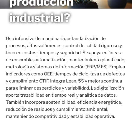
producción
Saltar
MAGNETO
al
industrial?
contenido
Uso intensivo de maquinaria, estandarización de
procesos, altos volúmenes, control de calidad riguroso y
foco en costos, tiempos y seguridad. Se apoya en líneas
de ensamble, automatización, mantenimiento planificado,
metrología y sistemas de información (ERP/MES). Emplea
indicadores como OEE, tiempos de ciclo, tasa de defectos
y cumplimiento OTIF. Integra Lean, 5S y mejora continua
para eliminar desperdicios y variabilidad. La digitalización
aporta trazabilidad en tiempo real y analítica de datos.
También incorpora sostenibilidad: eficiencia energética,
reducción de residuos y cumplimiento ambiental,
manteniendo competitividad y estabilidad operativa.