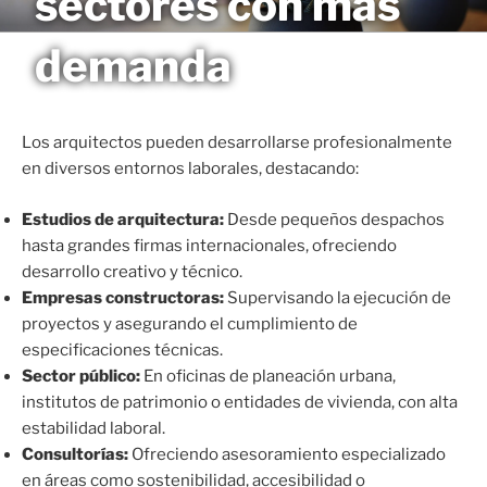
sectores con más
Saltar
MAGNETO
al
demanda
contenido
Los arquitectos pueden desarrollarse profesionalmente
en diversos entornos laborales, destacando:
Estudios de arquitectura:
Desde pequeños despachos
hasta grandes firmas internacionales, ofreciendo
desarrollo creativo y técnico.
Empresas constructoras:
Supervisando la ejecución de
proyectos y asegurando el cumplimiento de
especificaciones técnicas.
Sector público:
En oficinas de planeación urbana,
institutos de patrimonio o entidades de vivienda, con alta
estabilidad laboral.
Consultorías:
Ofreciendo asesoramiento especializado
en áreas como sostenibilidad, accesibilidad o