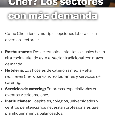
Chef? Los sectores
Saltar
MAGNETO
al
con más demanda
contenido
Como Chef, tienes múltiples opciones laborales en
diversos sectores:
Restaurantes:
Desde establecimientos casuales hasta
alta cocina, siendo este el sector tradicional con mayor
demanda.
Hotelería:
Los hoteles de categoría media y alta
requieren Chefs para sus restaurantes y servicios de
catering.
Servicios de catering:
Empresas especializadas en
eventos y celebraciones.
Instituciones:
Hospitales, colegios, universidades y
centros penitenciarios necesitan profesionales que
planifiquen menús balanceados.