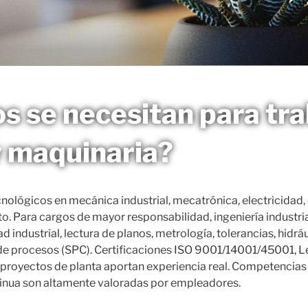
s se necesitan para tra
y maquinaria?
nológicos en mecánica industrial, mecatrónica, electricidad,
o. Para cargos de mayor responsabilidad, ingeniería industri
ndustrial, lectura de planos, metrología, tolerancias, hidráu
de procesos (SPC). Certificaciones ISO 9001/14001/45001, Le
 proyectos de planta aportan experiencia real. Competencias 
tinua son altamente valoradas por empleadores.