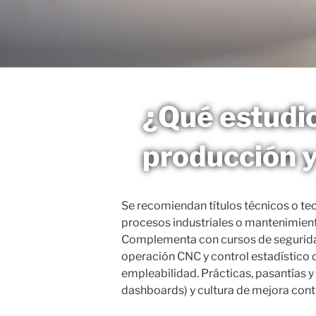
Saltar
al
MAGNETO
contenido
¿Qué estudio
producción 
Se recomiendan títulos técnicos o tec
procesos industriales o mantenimient
Complementa con cursos de seguridad i
operación CNC y control estadístico 
empleabilidad. Prácticas, pasantías y
dashboards) y cultura de mejora con