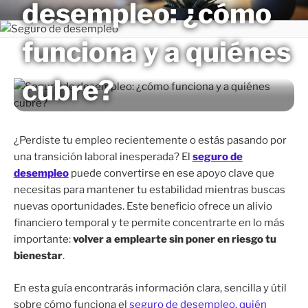
desempleo: ¿cómo
Saltar
MAGNETO
al
contenido
funciona y a quiénes
cubre?
¿Perdiste tu empleo recientemente o estás pasando por
una transición laboral inesperada? El
seguro de
desempleo
puede convertirse en ese apoyo clave que
necesitas para mantener tu estabilidad mientras buscas
nuevas oportunidades. Este beneficio ofrece un alivio
financiero temporal y te permite concentrarte en lo más
importante:
volver a emplearte sin poner en riesgo tu
bienestar
.
En esta guía encontrarás información clara, sencilla y útil
sobre cómo funciona el
seguro de desempleo, quién