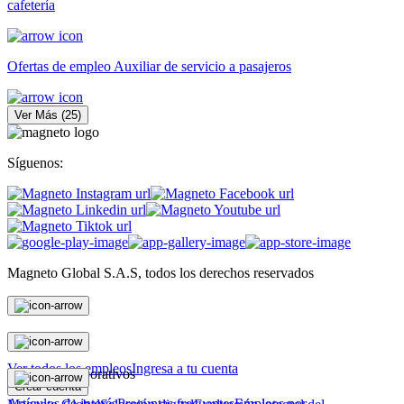
cafetería
Ofertas de empleo Auxiliar de servicio a pasajeros
Ver Más
(
25
)
Síguenos:
Magneto Global S.A.S, todos los derechos reservados
Personas
Ver todos los empleos
Ingresa a tu cuenta
Magneto Corporativos
Crear cuenta
Artículos de interés
Preguntas frecuentes
Empleos por