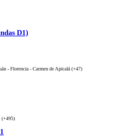
endas D1)
uán - Florencia - Carmen de Apicalá (+47)
l (+495)
D1