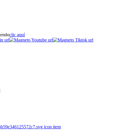
iendo
clic aquí