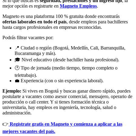
Si lo que buscas es
seguridad, prestaciones y un ingreso fijo
, la
mejor opción es registrarte en
Magneto Empleos
.
Magneto es una plataforma 100 % gratuita donde encontrarás
ofertas laborales en todo el país
, desde empleos para bachilleres
hasta cargos profesionales en empresas reconocidas.
Podrás filtrar vacantes por:
📍 Ciudad o región (Bogotá, Medellín, Cali, Barranquilla,
Bucaramanga y más).
🎓 Nivel educativo (desde bachiller hasta profesional).
🕐 Tipo de jornada (medio tiempo, tiempo completo o
teletrabajo).
💼 Experiencia (con o sin experiencia laboral).
Ejemplo:
Si vives en Bogotá y buscas ganar dinero rápido, puedes
postularte a vacantes como asesor comercial, mensajero, operario de
producción o call center. Y si tienes formación técnica o
universitaria, hay empleos en ingeniería, tecnología, salud o
administración.
👉
Regístrate gratis en Magneto y comienza a aplicar a las
mejores vacantes del país.