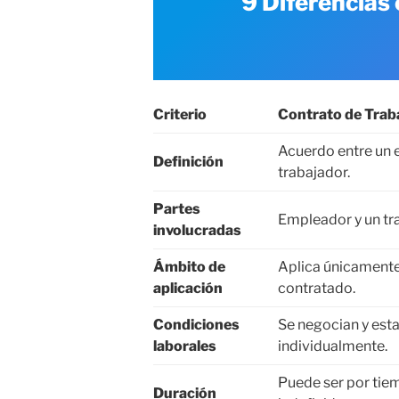
9 Diferencias 
Criterio
Contrato de Traba
Acuerdo entre un 
Definición
trabajador.
Partes
Empleador y un tr
involucradas
Ámbito de
Aplica únicamente
aplicación
contratado.
Condiciones
Se negocian y est
laborales
individualmente.
Puede ser por tie
Duración