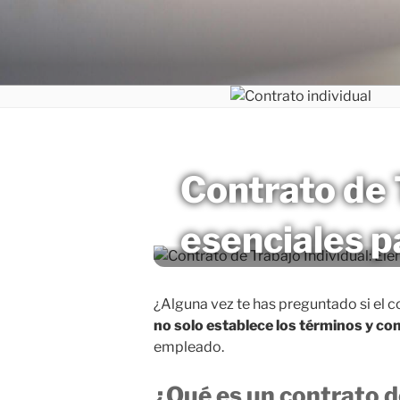
Saltar
al
MAGNETO
contenido
Contrato de 
esenciales p
¿Alguna vez te has preguntado si el c
no solo establece los términos y co
empleado.
¿Qué es un contrato d