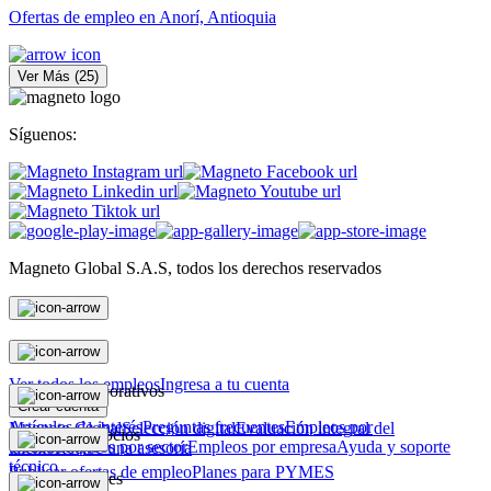
Ofertas de empleo en Anorí, Antioquia
Ver Más
(
25
)
Síguenos:
Magneto Global S.A.S, todos los derechos reservados
Personas
Ver todos los empleos
Ingresa a tu cuenta
Magneto Corporativos
Crear cuenta
Artículos de interés
Preguntas frecuentes
Empleos por
Magneto Global
Selección digital
Evaluación integral del
Magneto Negocios
ciudad
Empleos por sector
Empleos por empresa
Ayuda y soporte
talento
Recibe una asesoría
técnico
Publicar ofertas de empleo
Planes para PYMES
Otras soluciones