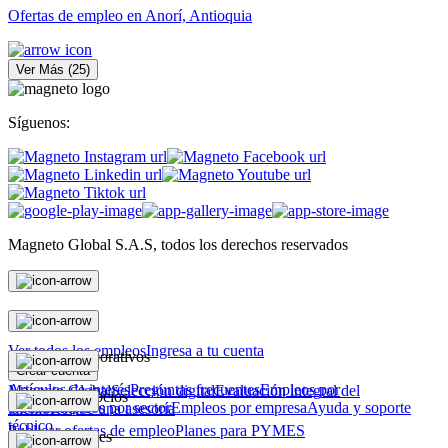
Ofertas de empleo en Anorí, Antioquia
Ver Más
(
25
)
Síguenos:
Magneto Global S.A.S, todos los derechos reservados
Personas
Ver todos los empleos
Ingresa a tu cuenta
Magneto Corporativos
Crear cuenta
Artículos de interés
Preguntas frecuentes
Empleos por
Magneto Global
Selección digital
Evaluación integral del
Magneto Negocios
ciudad
Empleos por sector
Empleos por empresa
Ayuda y soporte
talento
Recibe una asesoría
técnico
Publicar ofertas de empleo
Planes para PYMES
Otras soluciones