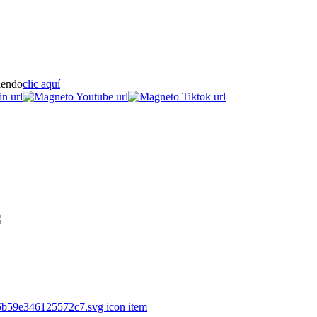
iendo
clic aquí