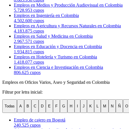
Empleos en Medios y Producción Audiovisual en Colombia
5.728.953 cupos
Empleos en Ingeniería en Colombia
4.502.600 cupos
Empleos en Agricultura y Recursos Naturales en Colombia
4.183.875 cupos
Empleos en Salud y Medicina en Colombia
2.967.571 cupos
Empleos en Educación y Docencia en Colombia
1.934.815 cupos
Empleos en Hotelería y Turismo en Colombia
1.418.077 cupos
Empleos en Ciencia e Investigación en Colombia
806.625 cupos
Empleos en Oficios Varios, Aseo y Seguridad en Colombia
Filtrar por letra inicial:
Todas
A
B
C
D
E
F
G
H
I
J
K
L
M
N
Ñ
O
Empleo de cajero en Bogotá
240.525 cupos