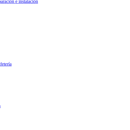
aración e instalación
fetería
n